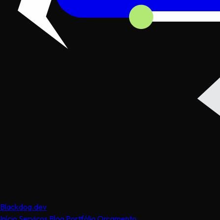
Black
dog
.dev
Início
Serviços
Blog
Portfólio
Orçamento