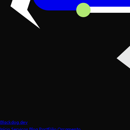
Black
dog
.dev
Início
Serviços
Blog
Portfólio
Orçamento