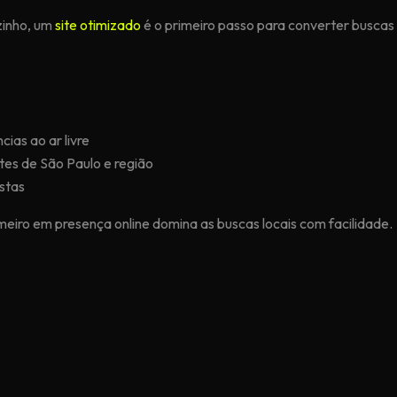
zinho, um
site otimizado
é o primeiro passo para converter buscas
ias ao ar livre
es de São Paulo e região
stas
imeiro em presença online domina as buscas locais com facilidade.