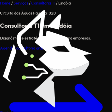
Home
/
Serviços
/
Consultoria TI
/
Lindóia
Circuito das Águas Paulista · B2B
Consultoria TI
em Lindóia
Diagnóstico e estratégia tecnológica para empresas.
Agendar consultoria gratuita