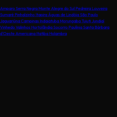
Amparo
Serra Negra
Monte Alegre do Sul
Pedreira
Louveira
Sumaré
Pinhalzinho
Itapira
Águas de Lindóia
São Paulo
Jaguariúna
Campinas
Indaiatuba
Morungaba
Tuiuti
Jundiaí
Vinhedo
Valinhos
Hortolândia
Socorro
Paulínia
Santa Bárbara
d'Oeste
Americana
Itatiba
Holambra