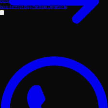
Black
dog
.dev
Início
Serviços
Blog
Portfólio
Orçamento