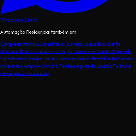
WhatsApp Direto
Automação Residencial também em
Campinas
Valinhos
Americana
Louveira
Jaguariúna
Santa
Bárbara d'Oeste
Tuiuti
Serra Negra
São Paulo
Monte Alegre do
Sul
Holambra
Itapira
Jundiaí
Vinhedo
Itatiba
Hortolândia
Socorro
Indaiatuba
Amparo
Sumaré
Paulínia
Águas de Lindóia
Pedreira
Morungaba
Pinhalzinho