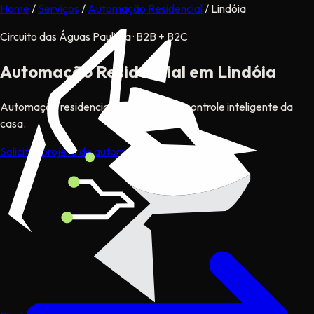
Home
/
Serviços
/
Automação Residencial
/
Lindóia
Circuito das Águas Paulista · B2B + B2C
Automação Residencial
em Lindóia
Automação residencial completa com controle inteligente da
casa.
Solicitar projeto de automação