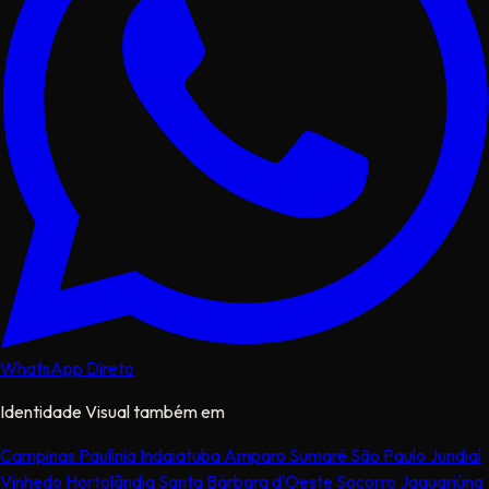
WhatsApp Direto
Identidade Visual também em
Campinas
Paulínia
Indaiatuba
Amparo
Sumaré
São Paulo
Jundiaí
Vinhedo
Hortolândia
Santa Bárbara d'Oeste
Socorro
Jaguariúna