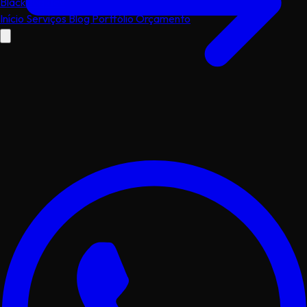
Black
dog
.dev
Início
Serviços
Blog
Portfólio
Orçamento