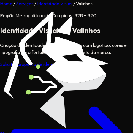
Home
/
Serviços
/
Identidade Visual
/
Valinhos
Região Metropolitana de Campinas · B2B + B2C
Identidade Visual
em Valinhos
Criação de identidade visual estratégica com logotipo, cores e
tipografia para fortalecer o posicionamento da marca.
Solicitar proposta de identidade visual