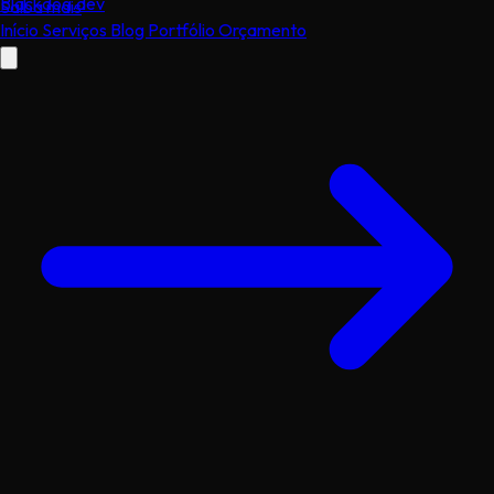
Black
dog
.dev
Saiba mais
Início
Serviços
Blog
Portfólio
Orçamento