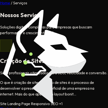
Home
/
Serviços
Nossos Serviços
Soluções digitais completas para empresas que buscam
performance e crescimento real.
Criação de Sites
Sites profissionais otimizados para SEO, velocidade e conversão.
O que é criação de sites Criação de sites é o processo de
desenvolver a presença digital oficial de uma empresa na
internet. Mais do que apenas um layout bonit...
Site
Landing Page
Responsivo
SEO
+1