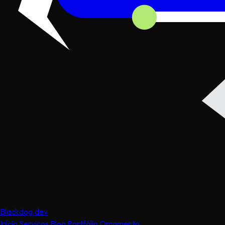
Black
dog
.dev
Início
Serviços
Blog
Portfólio
Orçamento