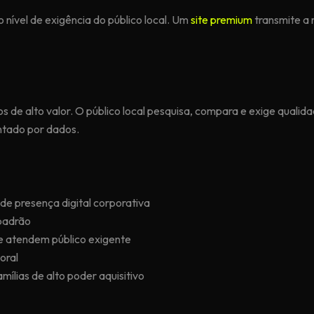
o nível de exigência do público local. Um
site premium
transmite a 
s de alto valor. O público local pesquisa, compara e exige qualid
entado por dados.
e presença digital corporativa
 padrão
que atendem público exigente
oral
mílias de alto poder aquisitivo