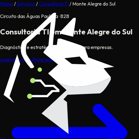
Home
/
Serviços
/
Consultoria TI
/
Monte Alegre do Sul
Circuito das Águas Paulista · B2B
Consultoria TI
em Monte Alegre do Sul
Diagnóstico e estratégia tecnológica para empresas.
Agendar consultoria gratuita