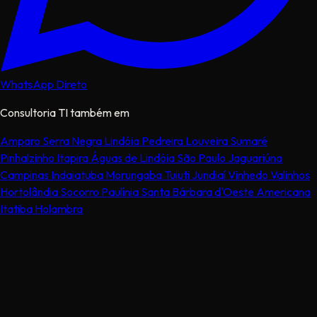
WhatsApp Direto
Consultoria TI também em
Amparo
Serra Negra
Lindóia
Pedreira
Louveira
Sumaré
Pinhalzinho
Itapira
Águas de Lindóia
São Paulo
Jaguariúna
Campinas
Indaiatuba
Morungaba
Tuiuti
Jundiaí
Vinhedo
Valinhos
Hortolândia
Socorro
Paulínia
Santa Bárbara d'Oeste
Americana
Itatiba
Holambra