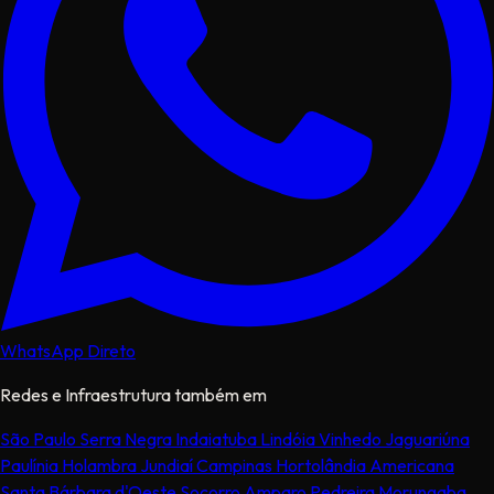
WhatsApp Direto
Redes e Infraestrutura também em
São Paulo
Serra Negra
Indaiatuba
Lindóia
Vinhedo
Jaguariúna
Paulínia
Holambra
Jundiaí
Campinas
Hortolândia
Americana
Santa Bárbara d'Oeste
Socorro
Amparo
Pedreira
Morungaba