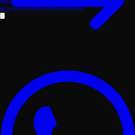
Black
dog
.dev
Início
Serviços
Blog
Portfólio
Orçamento