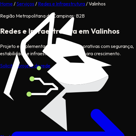
Home
/
Serviços
/
Redes e Infraestrutura
/
Valinhos
Região Metropolitana de Campinas · B2B
Redes e Infraestrutura
em Valinhos
Projeto e implementação de redes corporativas com segurança,
estabilidade e infraestrutura preparada para crescimento.
Solicitar projeto de rede