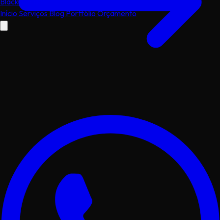
Black
dog
.dev
Início
Serviços
Blog
Portfólio
Orçamento