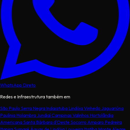
WhatsApp Direto
Redes e Infraestrutura também em
São Paulo
Serra Negra
Indaiatuba
Lindóia
Vinhedo
Jaguariúna
Paulínia
Holambra
Jundiaí
Campinas
Valinhos
Hortolândia
Americana
Santa Bárbara d'Oeste
Socorro
Amparo
Pedreira
Itapira
Sumaré
Águas de Lindóia
Louveira
Itatiba
Monte Alegre