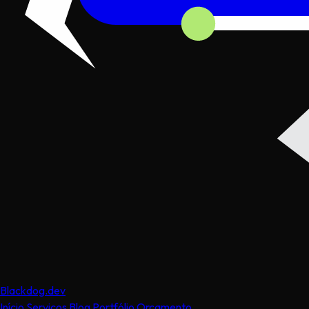
Black
dog
.dev
Início
Serviços
Blog
Portfólio
Orçamento