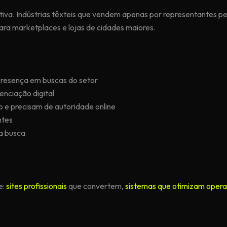
tiva. Indústrias têxteis que vendem apenas por representantes
ara marketplaces e lojas de cidades maiores.
presença em buscas do setor
renciação digital
o e precisam de autoridade online
ntes
a busca
e:
sites profissionais
que convertem,
sistemas que otimizam oper