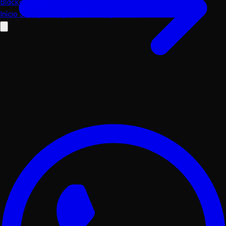
Black
dog
.dev
Início
Serviços
Blog
Portfólio
Orçamento