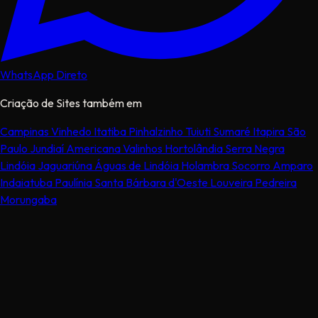
WhatsApp Direto
Criação de Sites também em
Campinas
Vinhedo
Itatiba
Pinhalzinho
Tuiuti
Sumaré
Itapira
São
Paulo
Jundiaí
Americana
Valinhos
Hortolândia
Serra Negra
Lindóia
Jaguariúna
Águas de Lindóia
Holambra
Socorro
Amparo
Indaiatuba
Paulínia
Santa Bárbara d'Oeste
Louveira
Pedreira
Morungaba