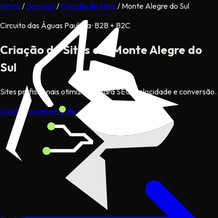
Home
/
Serviços
/
Criação de Sites
/
Monte Alegre do Sul
Circuito das Águas Paulista · B2B + B2C
Criação de Sites
em Monte Alegre do
Sul
Sites profissionais otimizados para SEO, velocidade e conversão.
Solicitar orçamento de site