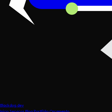
Black
dog
.dev
Início
Serviços
Blog
Portfólio
Orçamento