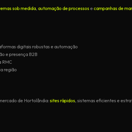
temas sob medida
,
automação de processos
e
campanhas de mar
formas digitais robustas e automação
tão e presença B2B
da RMC
a região
mercado de Hortolândia:
sites rápidos
, sistemas eficientes e estr