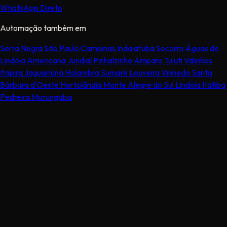
WhatsApp Direto
Automação também em
Serra Negra
São Paulo
Campinas
Indaiatuba
Socorro
Águas de
Lindóia
Americana
Jundiaí
Pinhalzinho
Amparo
Tuiuti
Valinhos
Itapira
Jaguariúna
Holambra
Sumaré
Louveira
Vinhedo
Santa
Bárbara d'Oeste
Hortolândia
Monte Alegre do Sul
Lindóia
Itatiba
Pedreira
Morungaba