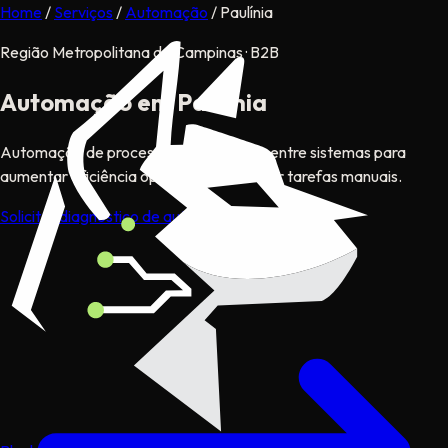
Home
/
Serviços
/
Automação
/
Paulínia
Região Metropolitana de Campinas · B2B
Automação
em Paulínia
Automação de processos e integração entre sistemas para
aumentar eficiência operacional e reduzir tarefas manuais.
Solicitar diagnóstico de automação