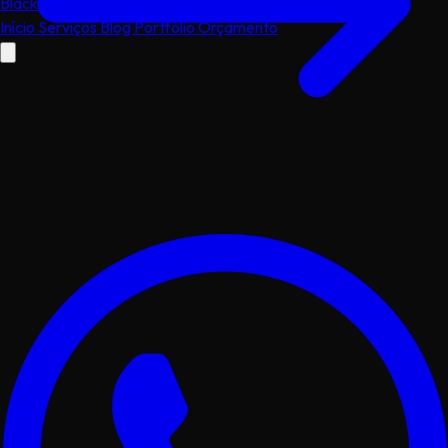
Black
dog
.dev
Início
Serviços
Blog
Portfólio
Orçamento