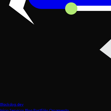
Black
dog
.dev
Início
Serviços
Blog
Portfólio
Orçamento