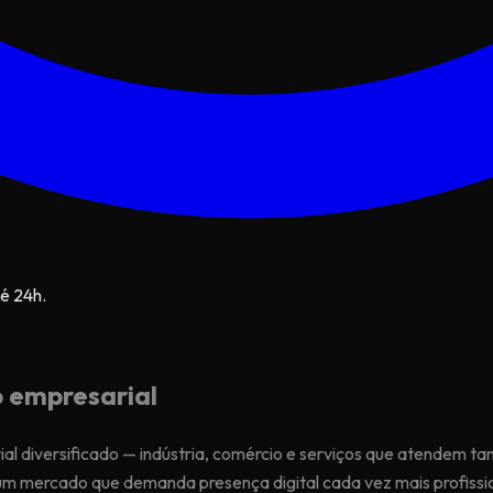
té 24h.
o empresarial
l diversificado — indústria, comércio e serviços que atendem ta
um mercado que demanda presença digital cada vez mais profissio