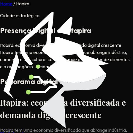
Home
/
Itapira
Cidade estratégica
Presença Digital em Itapira
Itapira: economia diversificada e demanda digital crescente
Itapira tem uma economia diversificada que abrange indústria,
comércio e agricultura, com destaque para o setor de alimentos
e o agronegócio. A cidade está estr...
Panorama digital em Itapira
Itapira: economia diversificada e
demanda digital crescente
Itapira tem uma economia diversificada que abrange indústria,